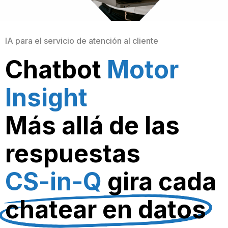
IA para el servicio de atención al cliente
Chatbot
Motor
Insight
Más allá de las
respuestas
CS-in-Q
gira cada
chatear en datos