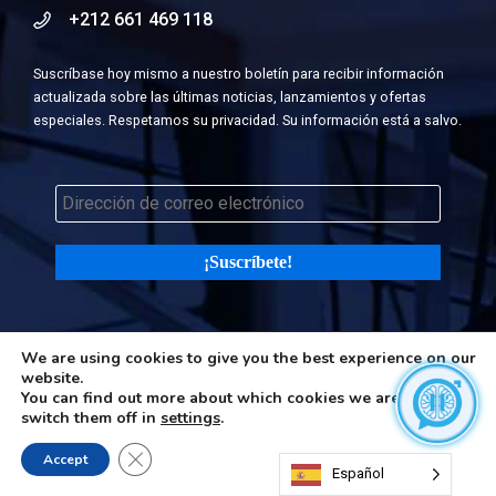
+212 661 469 118
Suscríbase hoy mismo a nuestro boletín para recibir información
actualizada sobre las últimas noticias, lanzamientos y ofertas
especiales. Respetamos su privacidad. Su información está a salvo.
We are using cookies to give you the best experience on our
website.
©2026 H-in-Q (Happiness in Questions). All rights reserved |
Terms
You can find out more about which cookies we are using or
and Privacy Policy
|
Cookies Policy
switch them off in
settings
.
Close GDPR Cookie Banner
Accept
Español