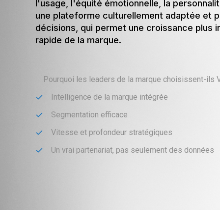
l'usage, l'équité émotionnelle, la personnal
une plateforme culturellement adaptée et p
décisions, qui permet une croissance plus in
rapide de la marque.
Pourquoi les leaders de la marque choisissent-ils
Intelligence de la marque intégrée
Segmentation efficace
Vitesse et profondeur stratégiques
Un vrai partenariat, pas seulement des données