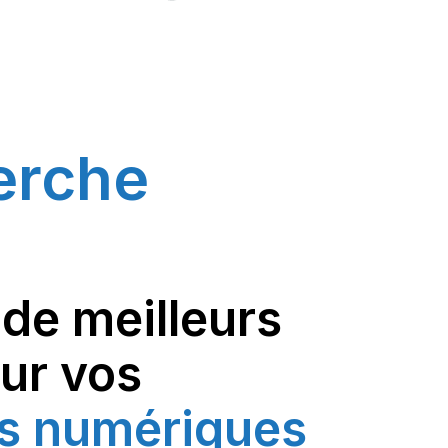
erche
de meilleurs
sur vos
s numériques