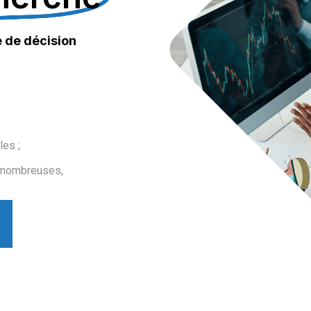
e de décision
es ;
t nombreuses,