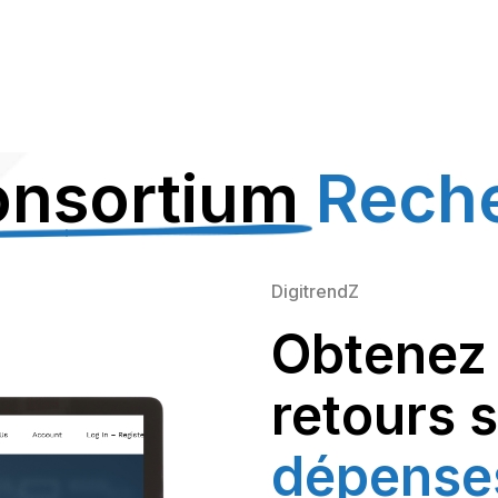
onsortium
Rech
DigitrendZ
Obtenez 
retours 
dépense